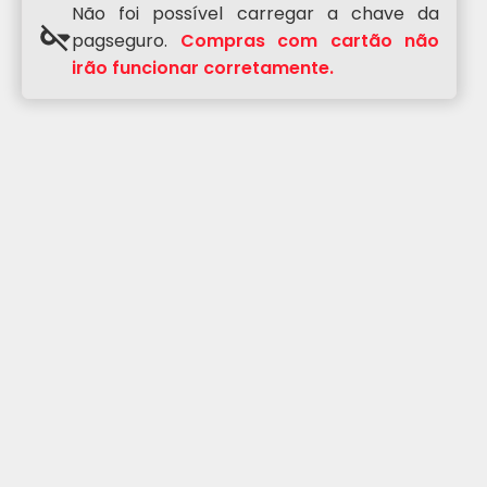
Não foi possível carregar a chave da
pagseguro.
Compras com cartão não
irão funcionar corretamente.
(19) 3656-1500
(19) 99292-0185