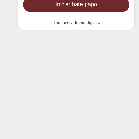
LOCALIZAÇÃO
Av. Cristóvam L. Guedes, 1567
-
Parque
das Canoas
-
Mococa/SP