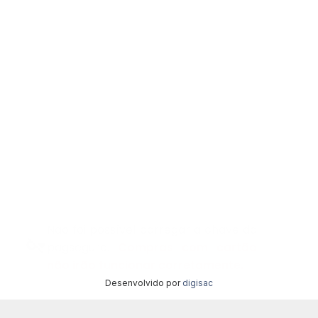
Não foi possível carregar a chave da
pagseguro.
Compras com cartão
não irão funcionar corretamente.