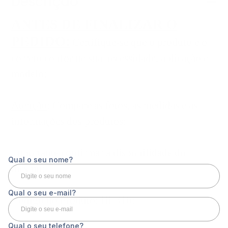
Descrição
ANTES DE FINALIZAR O
PEDIDO:
Certifique-se que o produto é o
correto conforme sua necessidade, aplicação e
modelo;
Atenção
: Compare as fotos, as medidas e as
informações dos produtos;
Importante confirmar a disponilidade do
mesmo;
Código do Produto: HE310;