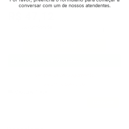
Em estoque
R$ 47,12
Quantidade:
8
Disponíveis
COMPRAR
Negociar por WhatsApp
Ver meios de pagamento
5% off no boleto/pix
Calcular frete:
Calcular