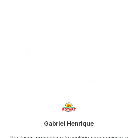
Bucha P/ Rolamento
1210k
He310
Comparar